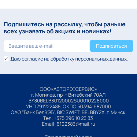
Подпишитесь на рассылку, чтобы раньше
всех узнавать об акциях и новинках!
Подписаться
Даю согласие на обработку персональных данных.
ООО«АВТОРЕФСЕРВИС»
г. Могилев, пр-т Витебский 70А/1
BY80BELB30120002SU0010226000
УНП 791222488, ОКПО 503941687000
ОАО "Банк БелВЭБ", BIC SWIFT: BELBBY2X, г. Минск.
Тел: +375 296 10 23 83
Email:
6102383@mail.ru
Транспортный холод